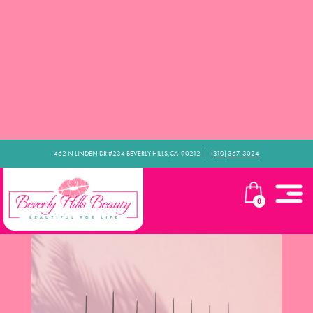
462 N LINDEN DR #234 BEVERLY HILLS,CA 90212​ |
(310) 367-3024
0